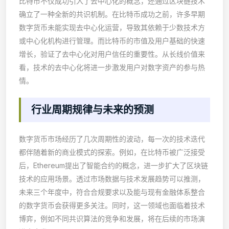
比特币不仅成功引入了去中心化的概念，还通过区块链技术
确立了一种全新的共识机制。在比特币成功之前，许多早期
数字货币未能实现去中心化运营，导致其依赖于少数技术方
或中心化机构进行管理。而比特币的市值及用户基础的快速
增长，验证了去中心化对用户信任的重要性。从长线价值来
看，技术的去中心化将进一步激发用户对数字资产的参与热
情。
行业周期规律与未来的预测
数字货币市场经历了几次周期性的波动，每一次的技术迭代
都伴随着新的商业模式的探索。例如，在比特币被广泛接受
后，Ethereum提出了智能合约的概念，进一步扩大了区块链
技术的应用场景。透过市场数据与技术发展趋势可以推测，
未来三个年度中，符合合规要求以及能与现有金融体系整合
的数字货币会获得更多关注。同时，这一领域也面临着技术
博弈，例如不同共识算法的竞争和发展，将在后续的市场演