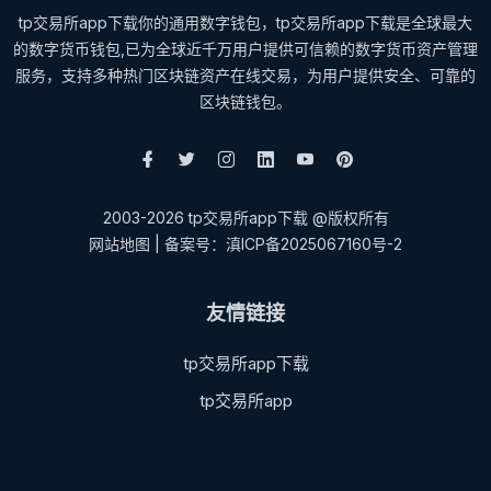
tp交易所app下载你的通用数字钱包，tp交易所app下载是全球最大
的数字货币钱包,已为全球近千万用户提供可信赖的数字货币资产管理
服务，支持多种热门区块链资产在线交易，为用户提供安全、可靠的
区块链钱包。
2003-2026 tp交易所app下载 @版权所有
网站地图
| 备案号：滇ICP备2025067160号-2
友情链接
tp交易所app下载
tp交易所app